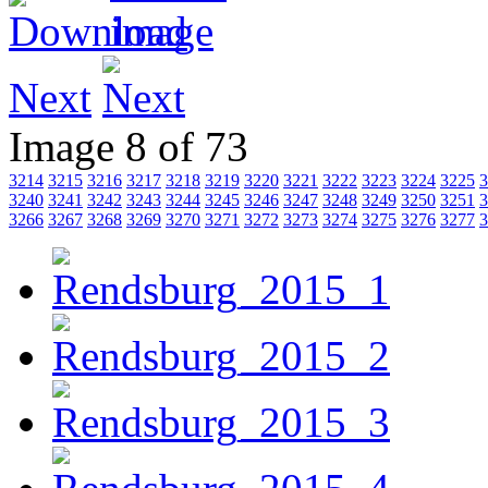
Next
Image 8 of 73
3214
3215
3216
3217
3218
3219
3220
3221
3222
3223
3224
3225
3
3240
3241
3242
3243
3244
3245
3246
3247
3248
3249
3250
3251
3
3266
3267
3268
3269
3270
3271
3272
3273
3274
3275
3276
3277
3