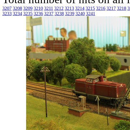
3207
3208
3209
3210
3211
3212
3213
3214
3215
3216
3217
3218
3
3233
3234
3235
3236
3237
3238
3239
3240
3241