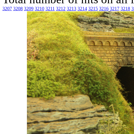
3207
3208
3209
3210
3211
3212
3213
3214
3215
3216
3217
3218
3