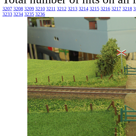
3207
3208
3209
3210
3211
3212
3213
3214
3215
3216
3217
3218
3
3233
3234
3235
3236