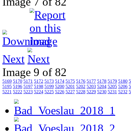
Image 7 of 82
Next
Image 9 of 82
5169
5170
5171
5172
5173
5174
5175
5176
5177
5178
5179
5180
5
5195
5196
5197
5198
5199
5200
5201
5202
5203
5204
5205
5206
5
5221
5222
5223
5224
5225
5226
5227
5228
5229
5230
5231
5232
5