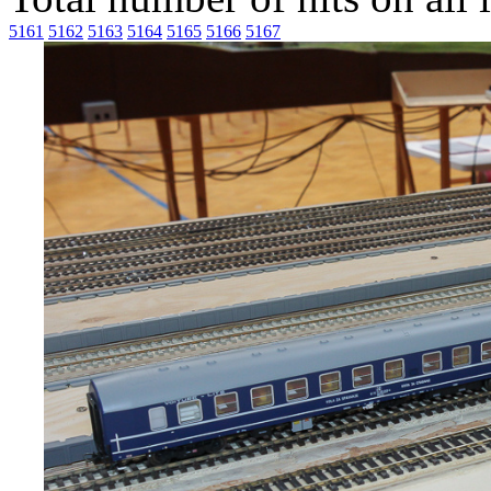
5161
5162
5163
5164
5165
5166
5167