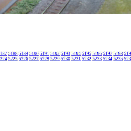
187
5188
5189
5190
5191
5192
5193
5194
5195
5196
5197
5198
519
224
5225
5226
5227
5228
5229
5230
5231
5232
5233
5234
5235
523