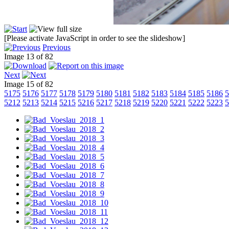
[Please activate JavaScript in order to see the slideshow]
Previous
Image 13 of 82
Next
Image 15 of 82
5175
5176
5177
5178
5179
5180
5181
5182
5183
5184
5185
5186
5
5212
5213
5214
5215
5216
5217
5218
5219
5220
5221
5222
5223
5