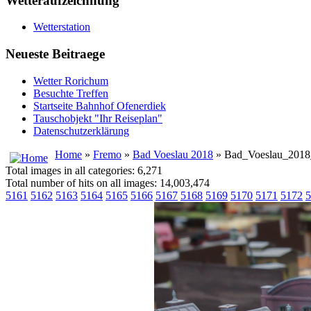
Wetteraufzeichnung
Wetterstation
Neueste Beitraege
Wetter Rorichum
Besuchte Treffen
Startseite Bahnhof Ofenerdiek
Tauschobjekt "Ihr Reiseplan"
Datenschutzerklärung
Home
»
Fremo
»
Bad Voeslau 2018
» Bad_Voeslau_2018
Total images in all categories: 6,271
Total number of hits on all images: 14,003,474
5161
5162
5163
5164
5165
5166
5167
5168
5169
5170
5171
5172
5