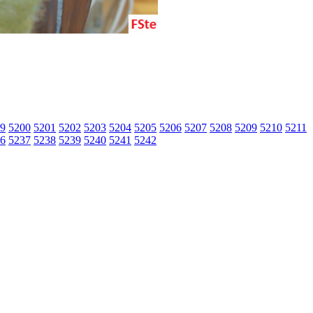
9
5200
5201
5202
5203
5204
5205
5206
5207
5208
5209
5210
5211
6
5237
5238
5239
5240
5241
5242