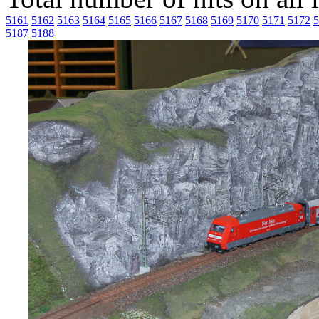
5161
5162
5163
5164
5165
5166
5167
5168
5169
5170
5171
5172
5
5187
5188