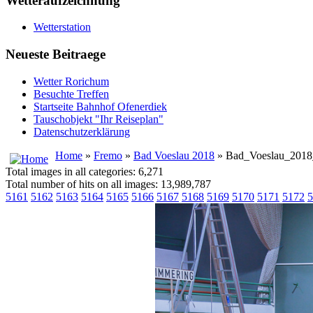
Wetteraufzeichnung
Wetterstation
Neueste Beitraege
Wetter Rorichum
Besuchte Treffen
Startseite Bahnhof Ofenerdiek
Tauschobjekt "Ihr Reiseplan"
Datenschutzerklärung
Home
»
Fremo
»
Bad Voeslau 2018
» Bad_Voeslau_2018
Total images in all categories: 6,271
Total number of hits on all images: 13,989,787
5161
5162
5163
5164
5165
5166
5167
5168
5169
5170
5171
5172
5