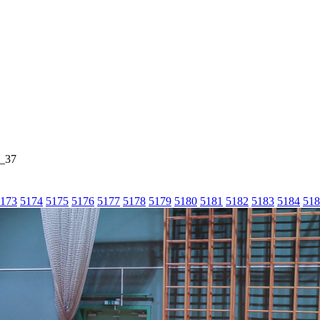
_37
173
5174
5175
5176
5177
5178
5179
5180
5181
5182
5183
5184
518