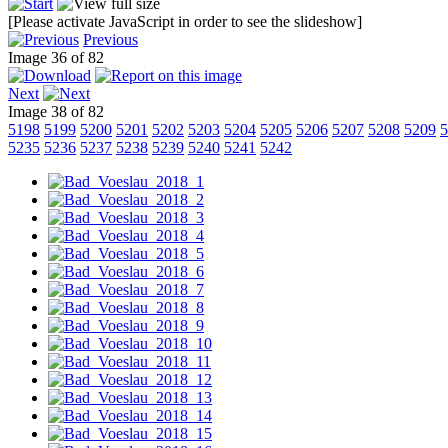
[Please activate JavaScript in order to see the slideshow]
Previous
Image 36 of 82
Next
Image 38 of 82
5198
5199
5200
5201
5202
5203
5204
5205
5206
5207
5208
5209
5
5235
5236
5237
5238
5239
5240
5241
5242