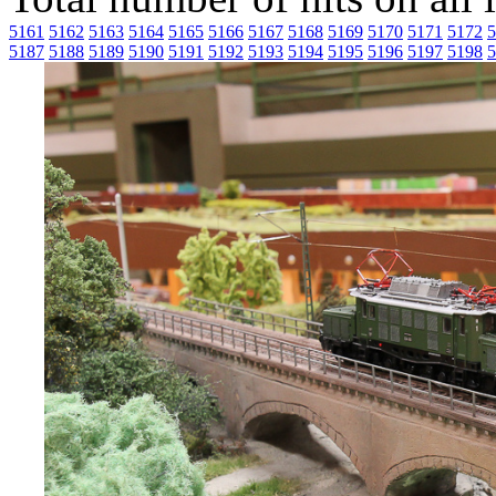
5161
5162
5163
5164
5165
5166
5167
5168
5169
5170
5171
5172
5
5187
5188
5189
5190
5191
5192
5193
5194
5195
5196
5197
5198
5