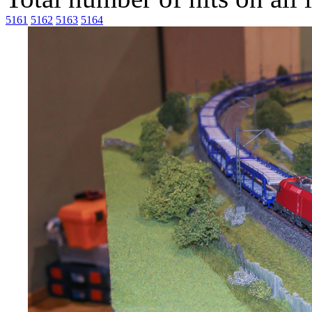
5161
5162
5163
5164