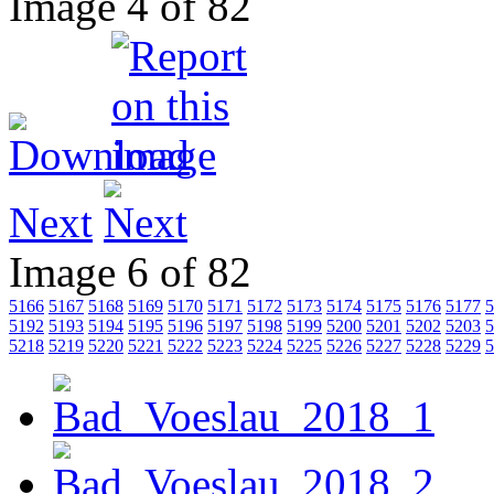
Image 4 of 82
Next
Image 6 of 82
5166
5167
5168
5169
5170
5171
5172
5173
5174
5175
5176
5177
5
5192
5193
5194
5195
5196
5197
5198
5199
5200
5201
5202
5203
5
5218
5219
5220
5221
5222
5223
5224
5225
5226
5227
5228
5229
5