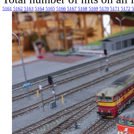
5161
5162
5163
5164
5165
5166
5167
5168
5169
5170
5171
5172
5