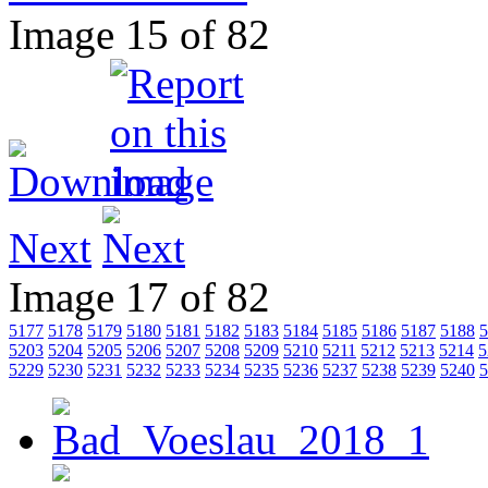
Image 15 of 82
Next
Image 17 of 82
5177
5178
5179
5180
5181
5182
5183
5184
5185
5186
5187
5188
5
5203
5204
5205
5206
5207
5208
5209
5210
5211
5212
5213
5214
5
5229
5230
5231
5232
5233
5234
5235
5236
5237
5238
5239
5240
5