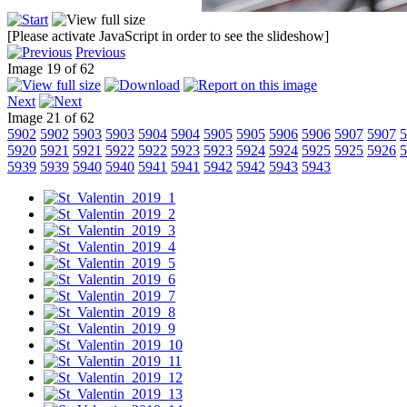
[Please activate JavaScript in order to see the slideshow]
Previous
Image 19 of 62
Next
Image 21 of 62
5902
5902
5903
5903
5904
5904
5905
5905
5906
5906
5907
5907
5
5920
5921
5921
5922
5922
5923
5923
5924
5924
5925
5925
5926
5
5939
5939
5940
5940
5941
5941
5942
5942
5943
5943