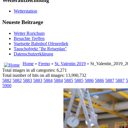
Wetteraufzeichnung
Wetterstation
Neueste Beitraege
Wetter Rorichum
Besuchte Treffen
Startseite Bahnhof Ofenerdiek
Tauschobjekt "Ihr Reiseplan"
Datenschutzerklärung
Home
»
Fremo
»
St. Valentin 2019
» St_Valentin_2019_2
Total images in all categories: 6,271
Total number of hits on all images: 13,990,732
5882
5882
5883
5883
5884
5884
5885
5885
5886
5886
5887
5887
5
5900