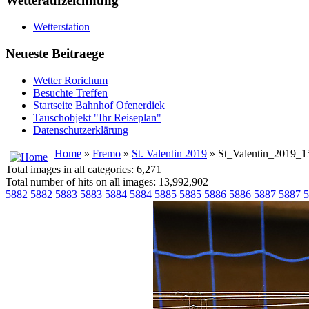
Wetteraufzeichnung
Wetterstation
Neueste Beitraege
Wetter Rorichum
Besuchte Treffen
Startseite Bahnhof Ofenerdiek
Tauschobjekt "Ihr Reiseplan"
Datenschutzerklärung
Home
»
Fremo
»
St. Valentin 2019
» St_Valentin_2019_1
Total images in all categories: 6,271
Total number of hits on all images: 13,992,902
5882
5882
5883
5883
5884
5884
5885
5885
5886
5886
5887
5887
5