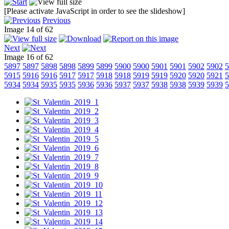
[Please activate JavaScript in order to see the slideshow]
Previous
Image 14 of 62
Next
Image 16 of 62
5897
5897
5898
5898
5899
5899
5900
5900
5901
5901
5902
5902
5
5915
5916
5916
5917
5917
5918
5918
5919
5919
5920
5920
5921
5
5934
5934
5935
5935
5936
5936
5937
5937
5938
5938
5939
5939
5