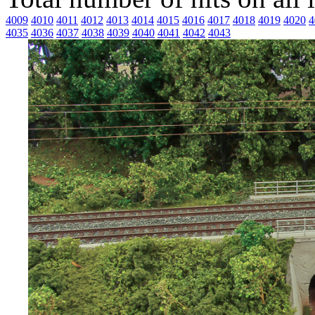
4009
4010
4011
4012
4013
4014
4015
4016
4017
4018
4019
4020
4
4035
4036
4037
4038
4039
4040
4041
4042
4043