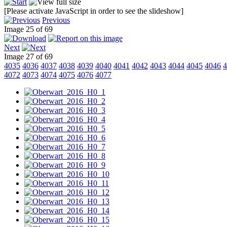
[Please activate JavaScript in order to see the slideshow]
Previous
Image 25 of 69
Next
Image 27 of 69
4035
4036
4037
4038
4039
4040
4041
4042
4043
4044
4045
4046
4
4072
4073
4074
4075
4076
4077