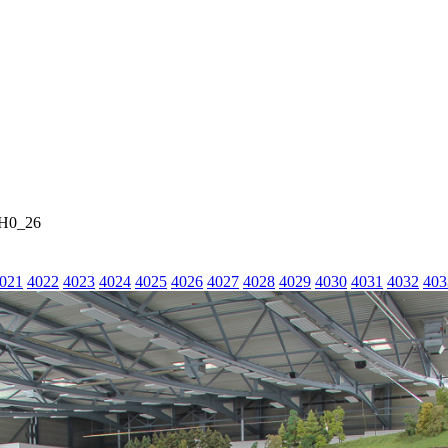
_H0_26
021
4022
4023
4024
4025
4026
4027
4028
4029
4030
4031
4032
403