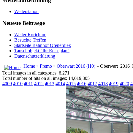
Wetteraufzeichnung
Wetterstation
Neueste Beitraege
Wetter Rorichum
Besuchte Treffen
Startseite Bahnhof Ofenerdiek
Tauschobjekt "Ihr Reiseplan"
Datenschutzerklärung
Home
»
Fremo
»
Oberwart 2016 (H0)
» Oberwart_2016
Total images in all categories: 6,271
Total number of hits on all images: 14,019,305
4009
4010
4011
4012
4013
4014
4015
4016
4017
4018
4019
4020
4