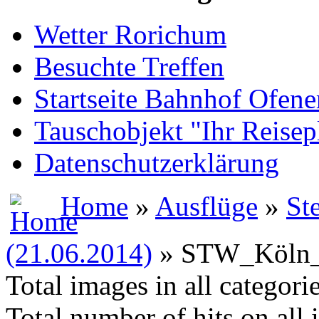
Wetter Rorichum
Besuchte Treffen
Startseite Bahnhof Ofene
Tauschobjekt "Ihr Reisep
Datenschutzerklärung
Home
»
Ausflüge
»
St
(21.06.2014)
» STW_Köln_
Total images in all categori
Total number of hits on all