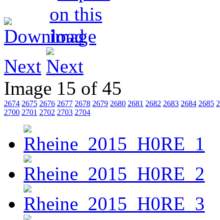
Next
Image 15 of 45
2674
2675
2676
2677
2678
2679
2680
2681
2682
2683
2684
2685
2
2700
2701
2702
2703
2704