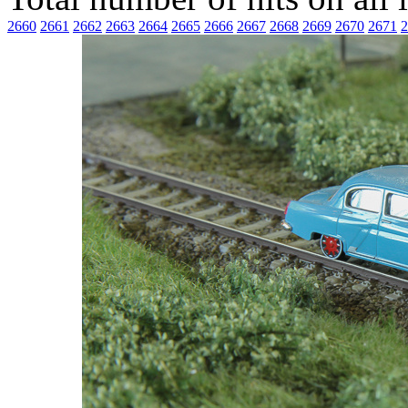
2660
2661
2662
2663
2664
2665
2666
2667
2668
2669
2670
2671
2