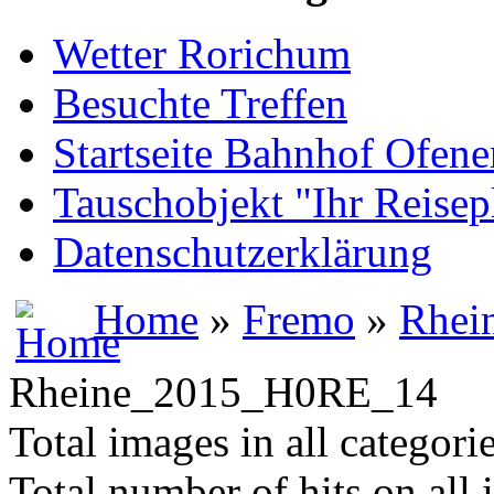
Wetter Rorichum
Besuchte Treffen
Startseite Bahnhof Ofene
Tauschobjekt "Ihr Reisep
Datenschutzerklärung
Home
»
Fremo
»
Rhei
Rheine_2015_H0RE_14
Total images in all categori
Total number of hits on all