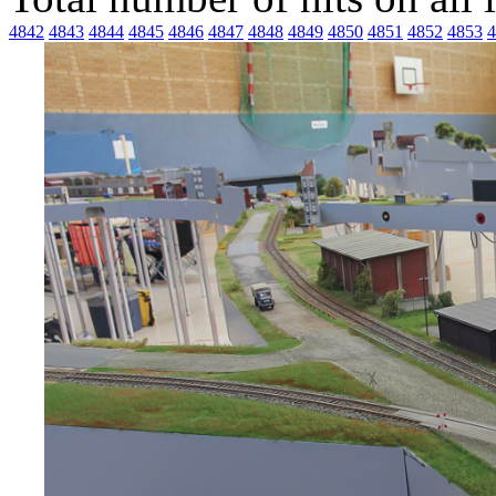
4842
4843
4844
4845
4846
4847
4848
4849
4850
4851
4852
4853
4